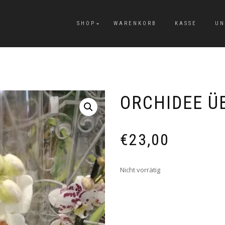
SHOP
WARENKORB
KASSE
UN
ORCHIDEE Ü
€
23,00
Nicht vorrätig