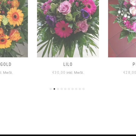
GOLD
LILO
P
kl. MwSt.
inkl. MwSt.
€
30,00
€
28,0