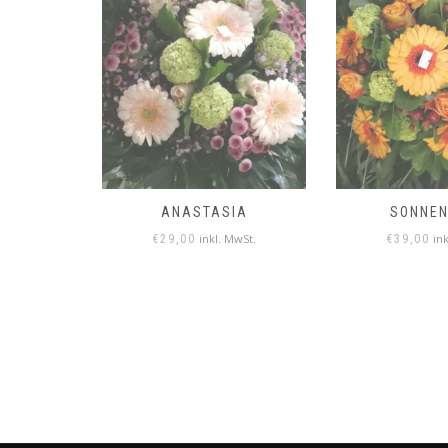
IA
ANASTASIA
SONNEN
MwSt.
inkl. MwSt.
in
€
29,00
€
39,00