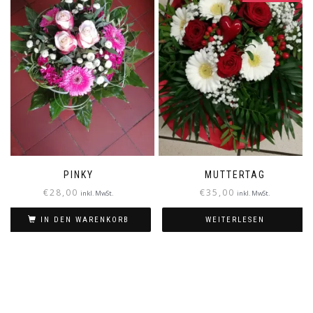
PINKY
MUTTERTAG
€
28,00
€
35,00
inkl. MwSt.
inkl. MwSt.
IN DEN WARENKORB
WEITERLESEN